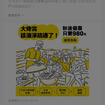
冬天到了 總是無法離開溫呼呼被子 懶人救星! 30秒就可出
門 #用過就回不⋯
閱讀更多 ->
營養概念 | 2021-09-30