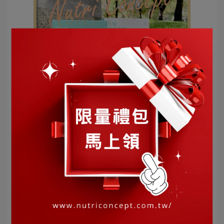
營養概念 | 2022-01-05
過年素顏的最佳保養小物！膠原蛋白期間活
動開跑~
HELLO~EVERYONE~~ 距離農曆新年倒數四周了！！ 不管
是⋯
閱讀更多 ->