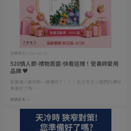
營養概念 | 2022-05-13
520情人節-禮物首選-快看這裡！營養師愛用
品牌 ♥
距離情人節就剩一個禮拜了！！！ 各位先生小姐們的禮物
準備好了嗎 -⋯
閱讀更多 ->