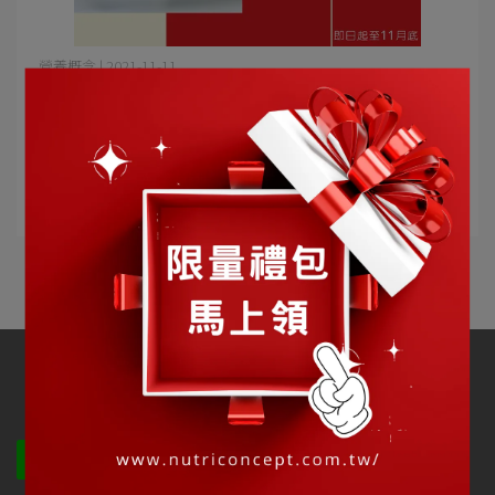
營養概念 | 2021-11-11
1111超值購！滿額就抽1111元紅利折抵大禮
包！！！
#好康報報 —即日起至11月底— 凡訂單單筆⋯
閱讀更多 ->