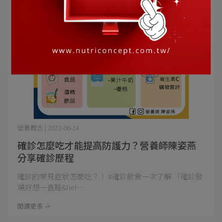
營養概念 | 2022-06-14
確診怎麼吃才能提高防護力？營養師陳姿燕
分享確診歷程
確診的常見症狀怎麼吃？！ #確診飲食一次了解 「確診發
燒好想一直睡&hel⋯
閱讀更多 ->