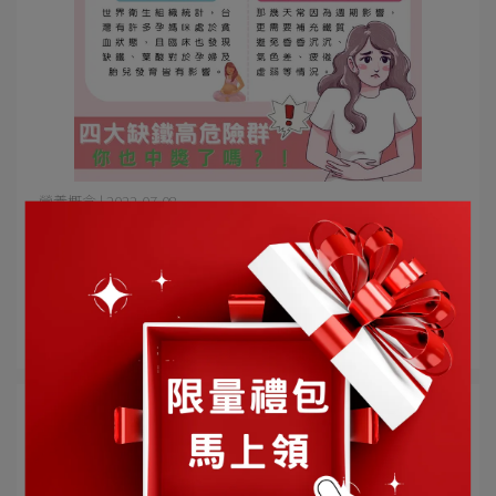
營養概念 | 2022-07-08
你是不是也是缺鐵大軍的一員呢？！
#你中獎了嗎? 缺鐵四大族群都是哪些人呢?一起來看看
吧！ 最常見⋯
閱讀更多 ->