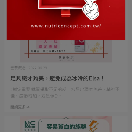
營養概念 | 2022-06-29
足夠鐵才夠美，避免成為冰冷的Elsa！
#鐵定重要 鐵質攝取不足的話，容易出現氣色差、精神不
佳、疲倦增加，或是像E⋯
閱讀更多 ->