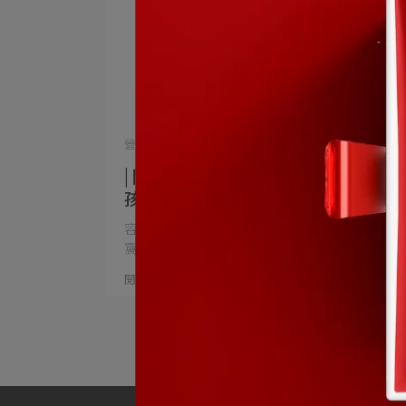
營養概念 | 2025-03-13
| 閑來做做 | 每日兩顆元氣焦點，讓女
孩可以輕鬆許多，不再覺得像被掏空
一樣
容易感到冰冷、或是忙了一天累了就想躲進被
窩休息、平常又愛晚睡⋯
閱讀更多 ->