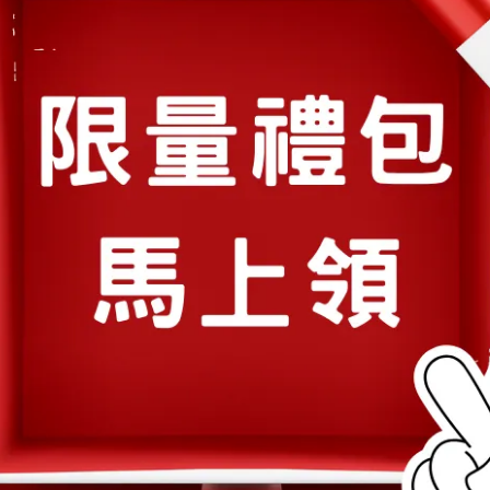
營養概念 | 2025-02-24
| 芳將 | 想要當個氣色紅潤的元氣女孩
嗎？元氣焦點補給女孩們所需葉酸&
鐵
想要當個氣色紅潤的元氣女孩嗎？ 一起來實行
一天一粒 紅潤計⋯
閱讀更多 ->