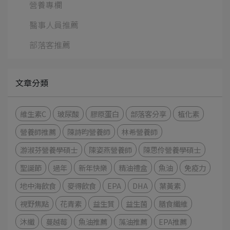
營養專欄
醫事人員推薦
部落客推薦
文章分類
維生素C
玻尿酸
膠原蛋白
部落客分享
植化素
營養師推薦
陳詩昀營養師
林希營養師
游淑芬營養學碩士
陳姿燕營養師
陳思伶營養學碩士
聖誕節
過年
新年快樂
精油禮盒
魚油
免疫力
地中海飲食
麥得飲食
EPA
DHA
葉黃素
視野焦點
花青素
益生質
益生菌
膳食纖維
沐纖
蔓越莓
魚油推薦
藻油推薦
EPA推薦