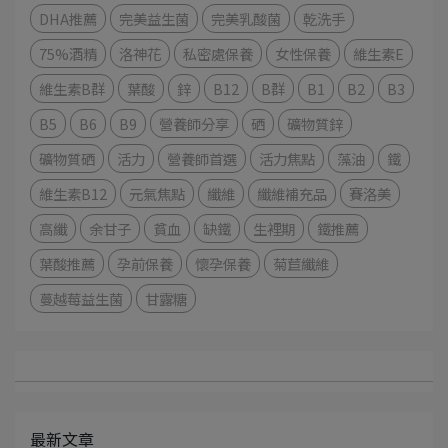
DHA推薦
完美益生菌
完美乳酸菌
乾洗手
75%酒精
洛神花
私密處保養
女性保養
維生素E
維生素B群
葉酸
鋅
B12
B群
B1
B2
B3
B5
B6
B9
營養師分享
硒
礦物質鋅
礦物質硒
活力
營養師首選
活力焦點
藻油
鐵
維生素B12
元氣焦點
纖維
纖維補充品
賽洛美
高纖
余甘子
貧血
缺鐵
生裡期
鐵推薦
葉酸推薦
孕前保養
懷孕保養
菊苣纖維
蔓越莓益生菌
甘露糖
最新文章