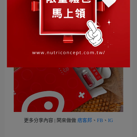
更多分享內容 | 閑來做做
痞客邦
、
FB
、
IG