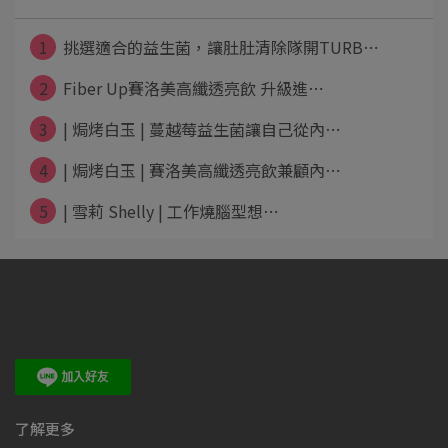
1
挑選適合的益生菌，讓肚肚清除隊開TURB⋯
2
Fiber Up賽洛美高纖透亮飲 升級進⋯
3
| 焗烤白玉 | 蔓越莓益生菌讓自己從內⋯
4
| 焗烤白玉 | 賽洛美高纖透亮飲兼顧內⋯
5
| 雪莉 Shelly | 工作燒腦型想⋯
了解更多