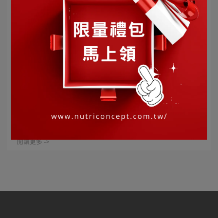
營養概念 | 2025-02-24
| 芳將 | 想要當個氣色紅潤的元氣女孩嗎？元
氣焦點補給女孩們所需葉酸&鐵
想要當個氣色紅潤的元氣女孩嗎？ 一起來實行一天一粒
紅潤計畫養成日記吧。 ⋯
閱讀更多 ->