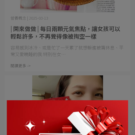
營養概念 | 2025-03-13
| 閑來做做 | 每日兩顆元氣焦點，讓女孩可以
輕鬆許多，不再覺得像被掏空一樣
容易感到冰冷、或是忙了一天累了就想躲進被窩休息、平
常又愛晚睡的我 特別在女⋯
閱讀更多 ->