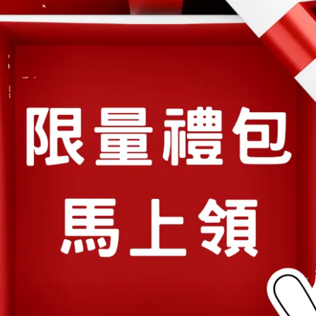
營養概念 | 2025-02-24
| 芳將 | 想要當個氣色紅潤的元氣女孩
嗎？元氣焦點補給女孩們所需葉酸&
鐵
想要當個氣色紅潤的元氣女孩嗎？ 一起來實行
一天一粒 紅潤計⋯
閱讀更多 ->