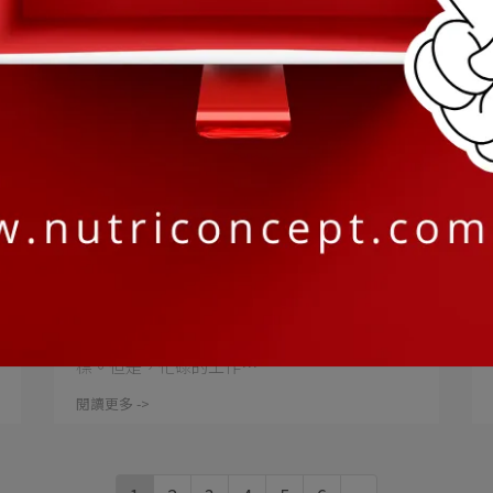
營養概念 | 2024-09-10
健康與美麗的完美結合！賽洛美高纖
透亮飲隨身包！健康美麗帶著走！紐
西蘭黑醋栗和美國余甘子，健康美麗
生而為人，保持健康和美麗是我努力追求的目
再進化！
標。但是，忙碌的工作⋯
閱讀更多 ->