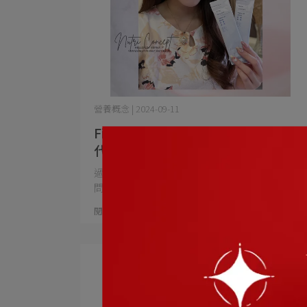
營養概念 | 2024-09-11
Fiber Up賽洛美高纖透亮飲 升級進化
代謝順暢更有感，養顏美容的同時還
能幫消化道打好基礎，給予全方位守
過了25+的黃金期，又長期作息不規律，讓暗沉
護！
問題找上門，氣色⋯
閱讀更多 ->