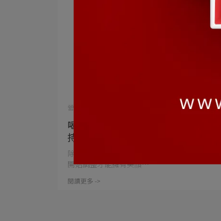
營養概念 | 2024-09-11
喝的保養品 - 賽洛美高纖透亮飲，維
持健康代謝還能喝出好氣色
除了外在保養內在保養也非常重要，由裡到外
開始調整才能擁有美顏⋯
閱讀更多 ->