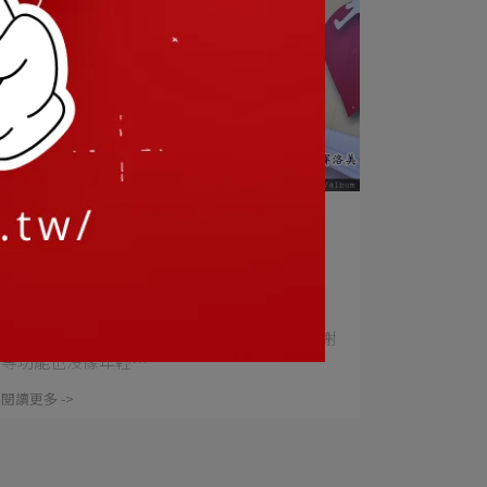
營養概念 | 2024-09-10
代謝升級超有成/高纖亮白從關道開
始/讓你氣色美麗透亮一次滿足 赛洛
美高透亮飲
生活中一忙碌起來,又加上年齡的關係,新陳代謝
等功能也沒像年輕⋯
閱讀更多 ->