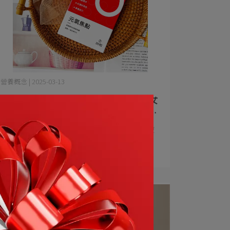
營養概念 | 2025-03-13
| 閑來做做 | 每日兩顆元氣焦點，讓女
孩可以輕鬆許多，不再覺得像被掏空
一樣
容易感到冰冷、或是忙了一天累了就想躲進被
窩休息、平常又愛晚睡⋯
閱讀更多 ->