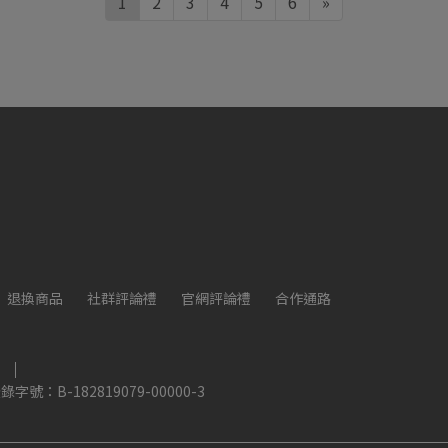
1
2
3
4
5
6
»
退換商品
社群評論禮
官網評論禮
合作通路
B-182819079-00000-3