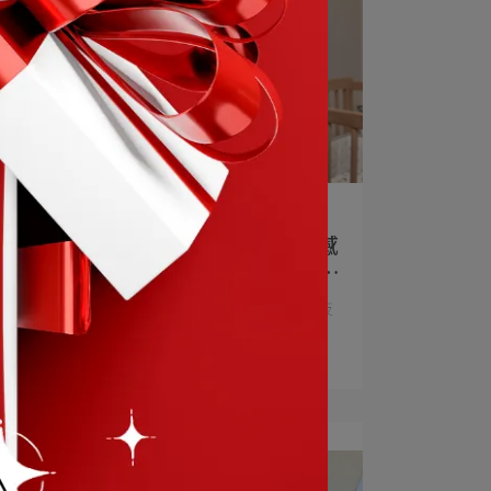
營養概念 | 2024-09-23
視野焦點葉黃素｜3C族追劇必備有感
的葉黃素膠囊分享 保護靈魂之窗的好
幫手
一整天盯著手機螢幕，真的累爆了～ 隨著科技
越來越發達，⋯
閱讀更多 ->