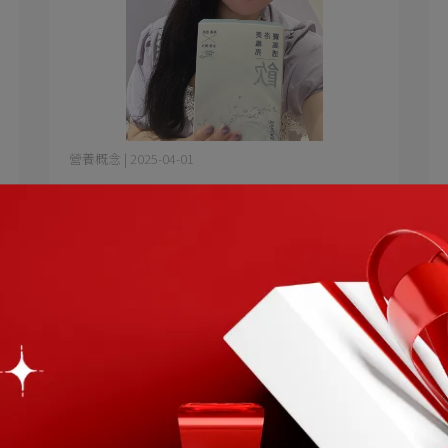
營養概念 | 2025-04-01
| 焗烤白玉 | 賽洛美高纖透亮飲兼顧內
在美和外在美的最佳狀態
每天早上,你是不是也和我一樣 起床後先被一堆
保養品「餵飽」⋯
閱讀更多 ->