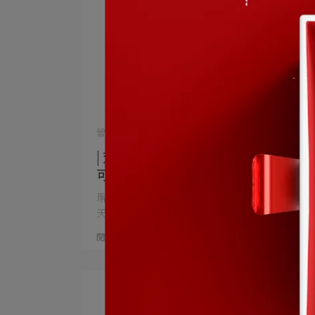
營養概念 | 2025-03-03
| 芳將 | 一天只要一粒活力焦點， 就
可以有滿滿的精神來對抗接踵而來的
工作、家事
現代人真的超級忙碌， 家庭、生活、工作， 每
天就像轉個不⋯
閱讀更多 ->