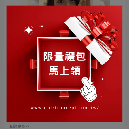
營養概念 | 2024-02-29
｜三男寶媽兔兔｜元氣焦點 一顆滿足一日所
需的五種營養素！
身為三男寶媽兔兔｜男子宿舍典獄長 前陣子幫忙年前家裡
生意都要親力親為 小⋯
閱讀更多 ->