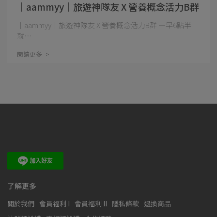
｜aammyy｜旅遊神隊友 X 營養概念活力B群
｜aammyy｜旅遊神隊友 X 營養概念活力B群 —早6點半
就⋯
閱讀更多 ->
了解更多
關於我們
會員福利 I
會員福利 II
隱私條款
退換商品