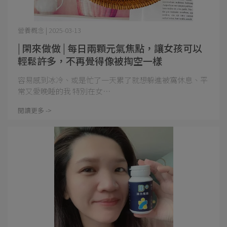
營養概念 | 2025-03-13
| 閑來做做 | 每日兩顆元氣焦點，讓女孩可以
輕鬆許多，不再覺得像被掏空一樣
容易感到冰冷、或是忙了一天累了就想躲進被窩休息、平
常又愛晚睡的我 特別在女⋯
閱讀更多 ->