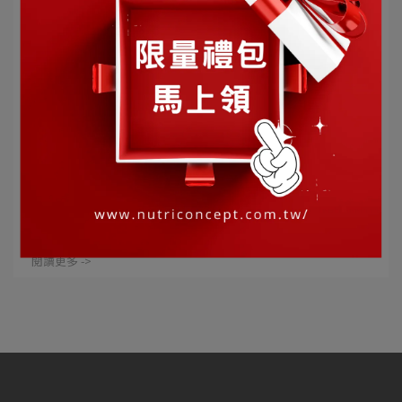
銘銘營養師 | 2025-01-20
銘銘營養師：視野焦點不僅給您清晰視界，
也能讓您調節生理機能！
每天與3C產品形影不離的你、每天廢寢忘食的你、每天看
帥哥美女的你，是否有發現常常⋯
閱讀更多 ->