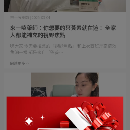
來一嗑藥師 | 2025-03-04
來一嗑藥師：你想要的葉黃素就在這！ 全家
人都能補充的視野焦點
嗨大家 今天要推薦的「視野焦點」 和上次西班牙高倍效
魚油一樣 都是來自「營養⋯
閱讀更多 ->