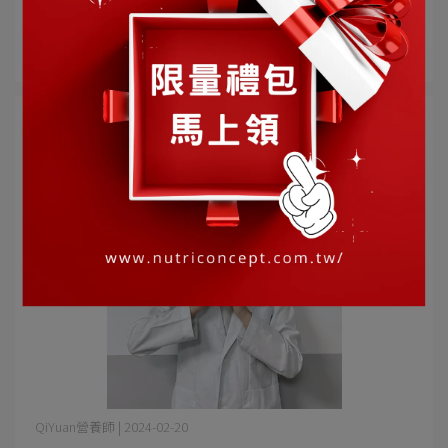
你聽過保證菌數「一兆」的益生菌嗎？ 現代人相當要求保
證菌數，這麼多真的會更厲害⋯
閱讀更多 ->
QiYuan營養師 | 2024-02-20