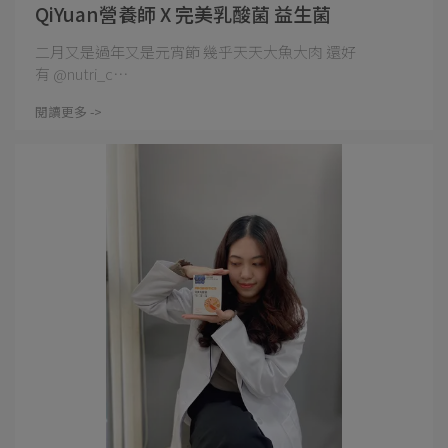
QiYuan營養師 X 完美乳酸菌 益生菌
二月又是過年又是元宵節 幾乎天天大魚大肉 還好
有 @nutri_c⋯
閱讀更多 ->