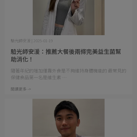
驗光師安湲 | 2025-01-19
驗光師安湲：推薦大餐後兩條完美益生菌幫
助消化！
隨著年紀的增加僅靠外食是不夠維持身體機能的 最常見的
保健食品第一名是維生素 ⋯
閱讀更多 ->