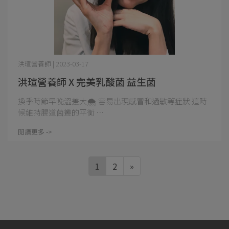
洪瑄營養師 | 2023-03-17
洪瑄營養師 X 完美乳酸菌 益生菌
換季時節早晚溫差大🌨️ 容易出現感冒和過敏等症狀 這時
候維持腸道菌叢的平衡 ⋯
閱讀更多 ->
1
2
»