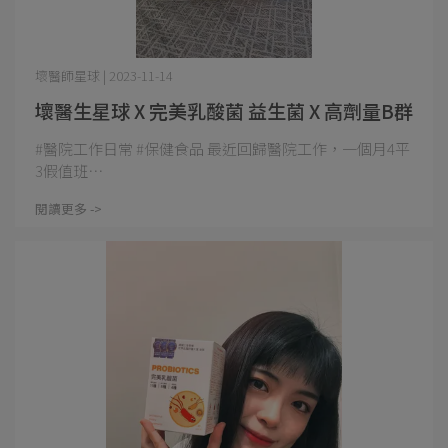
壞醫師星球 | 2023-11-14
壞醫生星球 X 完美乳酸菌 益生菌 X 高劑量B群
#醫院工作日常 #保健食品 最近回歸醫院工作，一個月4平
3假值班⋯
閱讀更多 ->