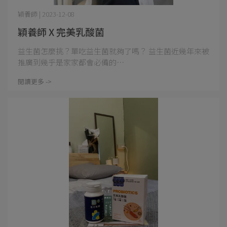
穎養師 | 2023-12-08
穎養師 X 完美乳酸菌
益生菌怎麼挑？單吃益生菌就夠了嗎？ 益生菌近幾年來被
推廣到幾乎是家家都會必備的⋯
閱讀更多 ->