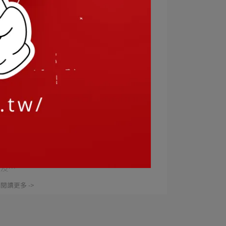
鈺晴營養師 | 2024-04-03
17鈺晴營養師 X 石榴多酚蠶絲面膜
石榴—水果中的紅寶石！ 石榴富含多種多酚
及⋯
閱讀更多 ->