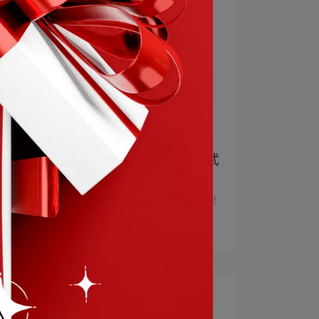
鈺晴營養師 | 2024-05-20
17鈺晴營養師 X 夏日透亮光采秘密武
器
【賽洛美高纖透亮飲】產品開箱 酸酸甜甜黑醋
栗口味，可以⋯
閱讀更多 ->