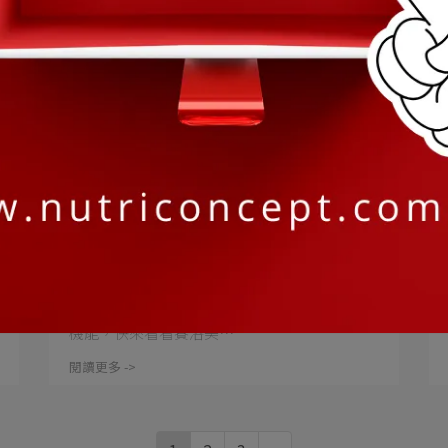
Kaya營養師 | 2024-05-09
Kaya營養師 X 夏天愛美水水必備賽洛
美高纖飲
想要簡簡單單變美、健康又能幫助維持消化道
機能，快來看看賽洛美⋯
閱讀更多 ->