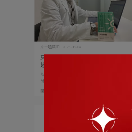
來一嗑藥師 | 2025-03-04
來一嗑藥師：你想要的葉黃素就在
這！ 全家人都能補充的視野焦點
嗨大家 今天要推薦的「視野焦點」 和上次西班
牙高倍效魚油一⋯
閱讀更多 ->