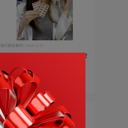
珈巴霸營養師 | 2024-11-25
珈巴霸營養師：貓爪藤🐱到底是什麼
呢？原來主成份是OOO
貓爪藤🐱到底是什麼呢？ 原來主成份是多酚&
花青⋯
閱讀更多 ->