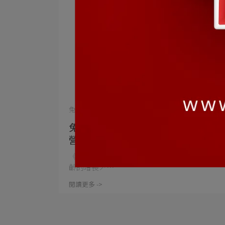
兔子營養師 | 2024-05-15
兔子營養師 X 保養守則：外在+內在
營養補充
《⭐️兔子日常保養小秘密⭐️》 我們都知道隨著年
齡的增長↗⋯
閱讀更多 ->