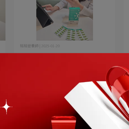
銘銘營養師 | 2025-01-20
銘銘營養師：視野焦點不僅給您清晰
視界，也能讓您調節生理機能！
每天與3C產品形影不離的你、每天廢寢忘食的
你、每天看帥哥美女⋯
閱讀更多 ->