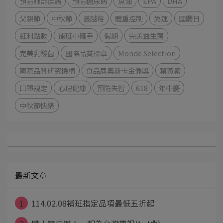
預防肺部疾病
預防糖尿病
魚油
EPA
DHA
父親節
中秋節
蔓越莓
體重控制
免運
國慶日
紅利點數
補班小確幸
假期
完美益生菌
完美乳酸菌
國際品質標章
Monde Selection
國際品質研究機構
食品屆奧斯卡金像獎
葉黃素
口罩規定
心理健康
預防失智
618
年中慶
中秋節快樂
最新文章
1
114.02.08補班指定品項最低五折起