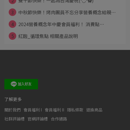
2
雙十節快樂！一起為台灣慶祝(❛◡❛✿)
3
中秋節快樂！烤肉團員不忘分享營養概念給親⋯
4
2024營養概念年中慶會員福利！ 消費點⋯
5
紅麴_循環焦點 相關產品說明
了解更多
關於我們
會員福利 I
會員福利 II
隱私條款
退換商品
社群評論禮
官網評論禮
合作通路