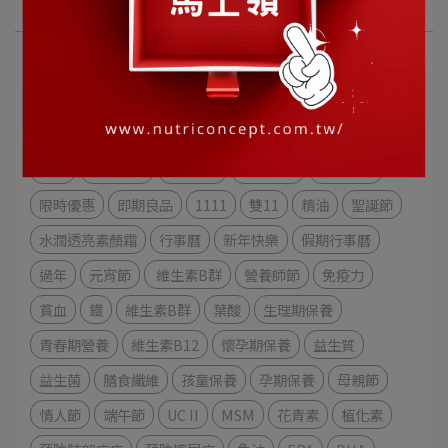
文章分類
玻尿酸
乾洗手
防疫
確診
75%酒精
納豆
紅麴
Q10
植物固醇
女性保養
男性保養
老年期營養
預防心血管疾病
秋冬保養
維生素C
水分
膠原蛋白
維生素E
肌膚保養
春夏保養
限時優惠
即期良品
1111
雙11
精油
聖誕節
水潤透亮素顏霜
行事曆
新年快樂
假期行事曆
過年
元宵節
維生素B群
營養師節
免疫力
貧血
鐵
維生素B群
葉酸
生理期保養
青春期營養
維生素B12
懷孕期保養
益生質
益生菌
膳食纖維
孩童保養
孕期保養
母親節
情人節
端午節
UC II
MSM
花青素
植化素