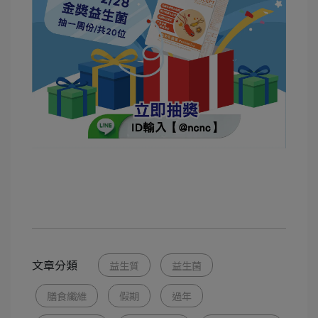
文章分類
益生質
益生菌
膳食纖維
假期
過年