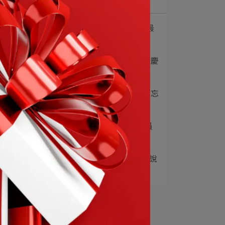
1
114.02.08補班指定品項最
低五折起
2
雙十節快樂！一起為台灣慶
祝(❛◡❛✿)
3
中秋節快樂！烤肉團員不忘
分享營養概念給親⋯
4
2024營養概念年中慶會員
福利！ 消費點⋯
5
紅麴_循環焦點 相關產品說
明