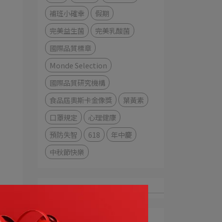
補班小確幸
假期
完美益生菌
完美乳酸菌
國際品質標章
Monde Selection
國際品質研究機構
食品屆奧斯卡金像獎
葉黃素
口罩規定
心理健康
預防失智
618
年中慶
中秋節快樂
最新文章