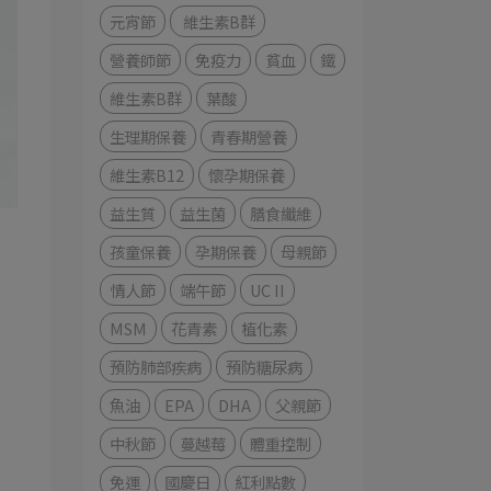
元宵節
維生素B群
營養師節
免疫力
貧血
鐵
維生素B群
葉酸
生理期保養
青春期營養
維生素B12
懷孕期保養
益生質
益生菌
膳食纖維
孩童保養
孕期保養
母親節
情人節
端午節
UC II
MSM
花青素
植化素
預防肺部疾病
預防糖尿病
魚油
EPA
DHA
父親節
中秋節
蔓越莓
體重控制
免運
國慶日
紅利點數