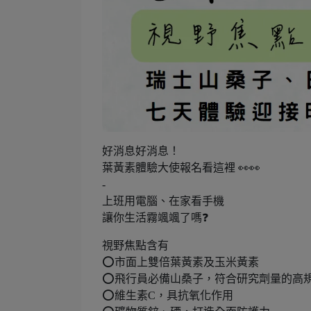
好消息好消息！
葉黃素體驗大使報名看這裡 👀👀
-
上班用電腦、在家看手機
讓你生活霧颯颯了嗎❓
視野焦點含有
⭕️市面上雙倍葉黃素及玉米黃素
⭕️飛行員必備山桑子，符合研究劑量的高
⭕️維生素C，具抗氧化作用