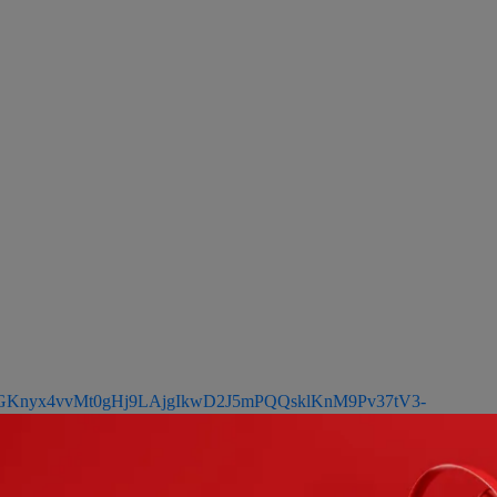
pQLSeGKnyx4vvMt0gHj9LAjgIkwD2J5mPQQsklKnM9Pv37tV3-