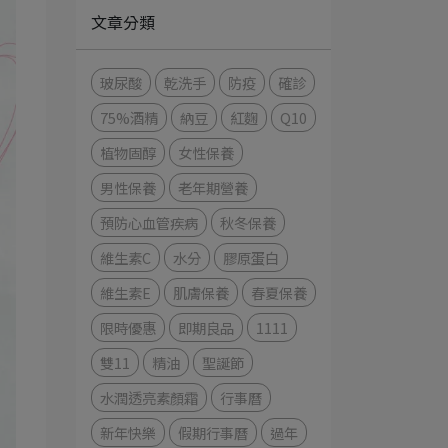
文章分類
玻尿酸
乾洗手
防疫
確診
75%酒精
納豆
紅麴
Q10
植物固醇
女性保養
男性保養
老年期營養
預防心血管疾病
秋冬保養
維生素C
水分
膠原蛋白
維生素E
肌膚保養
春夏保養
限時優惠
即期良品
1111
雙11
精油
聖誕節
水潤透亮素顏霜
行事曆
新年快樂
假期行事曆
過年