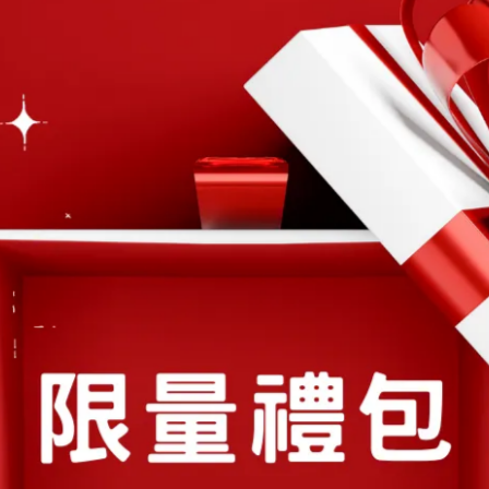
pQLSfeMFsG2_cQEwn1INmNhmp3kp-SRR7uYlw22Jz-
nc)，並提供：收件人姓名、聯絡方式、收件地址