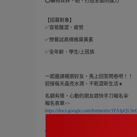
⭕️礦物質鋅、硒，打造全面防護力
【招募對象】
✅容易酸澀、疲勞
✅想嘗試高規格葉黃素
✅全年齡、學生/上班族
一起邀請親朋好友，馬上回答問卷吧！！
迎接每天晶亮水潤、不乾澀新生活☀️
名額有限，心動的朋友趕快手刀報名🤩
報名表單>>
https://docs.google.com/forms/d/e/1FAI
KA/viewform
心得回填表單>>