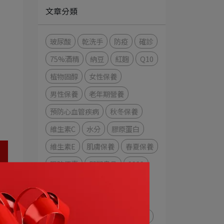
文章分類
玻尿酸
乾洗手
防疫
確診
75%酒精
納豆
紅麴
Q10
植物固醇
女性保養
男性保養
老年期營養
預防心血管疾病
秋冬保養
維生素C
水分
膠原蛋白
維生素E
肌膚保養
春夏保養
限時優惠
即期良品
1111
雙11
精油
聖誕節
水潤透亮素顏霜
行事曆
新年快樂
假期行事曆
過年