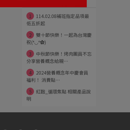
1
114.02.08補班指定品項最
低五折起
2
雙十節快樂！一起為台灣慶
祝(❛◡❛✿)
3
中秋節快樂！烤肉團員不忘
分享營養概念給親⋯
4
2024營養概念年中慶會員
福利！ 消費點⋯
5
紅麴_循環焦點 相關產品說
明