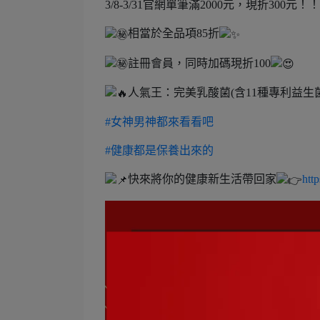
3/8-3/31官網單筆滿2000元，現折300元！
相當於全品項85折
註冊會員，同時加碼現折100
人氣王：完美乳酸菌(含11種專利益
#女神男神都來看看吧
#健康都是保養出來的
快來將你的健康新生活帶回家
htt