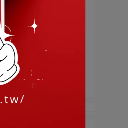
補班小確幸
假期
完美益生菌
完美乳酸菌
國際品質標章
Monde Selection
國際品質研究機構
食品屆奧斯卡金像獎
葉黃素
口罩規定
心理健康
預防失智
618
年中慶
中秋節快樂
最新文章