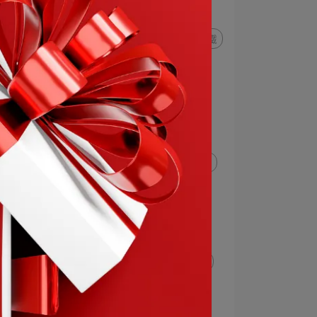
元宵節
維生素B群
營養師節
免疫力
貧血
鐵
維生素B群
葉酸
生理期保養
青春期營養
維生素B12
懷孕期保養
益生質
益生菌
膳食纖維
孩童保養
孕期保養
母親節
情人節
端午節
UC II
MSM
花青素
植化素
預防肺部疾病
預防糖尿病
魚油
EPA
DHA
父親節
中秋節
蔓越莓
體重控制
免運
國慶日
紅利點數