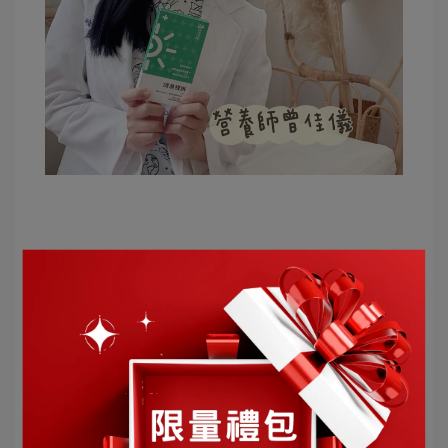
文章分類
葉黃素
益生質
維生素C
魚油
益生菌
膳食纖維
營養師推薦
視野焦點
花青素