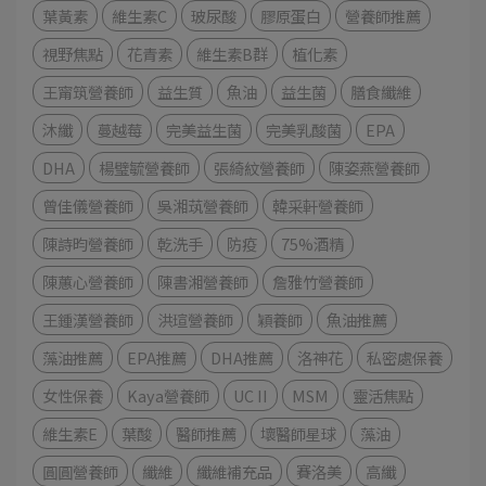
葉黃素
維生素C
玻尿酸
膠原蛋白
營養師推薦
視野焦點
花青素
維生素B群
植化素
王甯筑營養師
益生質
魚油
益生菌
膳食纖維
沐纖
蔓越莓
完美益生菌
完美乳酸菌
EPA
DHA
楊璧毓營養師
張綺紋營養師
陳姿燕營養師
曾佳儀營養師
吳湘茿營養師
韓采軒營養師
陳詩昀營養師
乾洗手
防疫
75%酒精
陳蕙心營養師
陳書湘營養師
詹雅竹營養師
王鍾漢營養師
洪瑄營養師
穎養師
魚油推薦
藻油推薦
EPA推薦
DHA推薦
洛神花
私密處保養
女性保養
Kaya營養師
UC II
MSM
靈活焦點
維生素E
葉酸
醫師推薦
壞醫師星球
藻油
圓圓營養師
纖維
纖維補充品
賽洛美
高纖