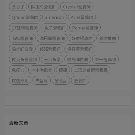
余甘子
陳玉玲營養師
Crystal營養師
QiYuan營養師
american
Ariel營養師
17鈺晴營養師
兔子營養師
Penny營養師
嗚姆營養師
珈巴霸營養師
好厝邊藥師
藥師推薦
驗光師安湲
銘銘營養師
傑客黃營養師
傑克黃營養師
玉米黃素
驗光師推薦
來一嗑藥師
免疫力
地中海飲食
健康
上班族首選營養品
挑選原則
失智症
營養品
營養師
最新文章