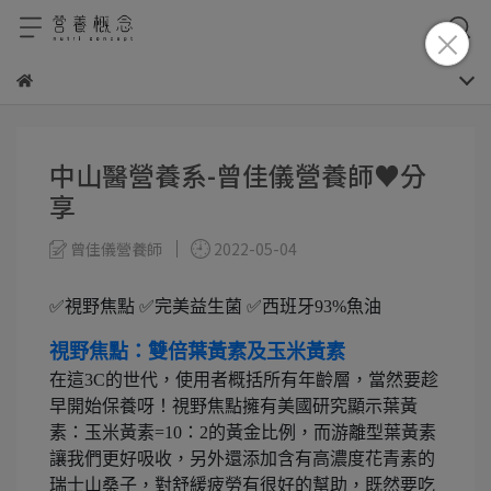
中山醫營養系-曾佳儀營養師♥分
享
曾佳儀營養師
2022-05-04
✅視野焦點 ✅完美益生菌 ✅西班牙93%魚油
視野焦點：雙倍葉黃素及玉米黃素
在這3C的世代，使用者概括所有年齡層，當然要趁
早開始保養呀！視野焦點擁有美國研究顯示葉黃
素：玉米黃素=10：2的黃金比例，而游離型葉黃素
讓我們更好吸收，另外還添加含有高濃度花青素的
瑞士山桑子，對舒緩疲勞有很好的幫助，既然要吃