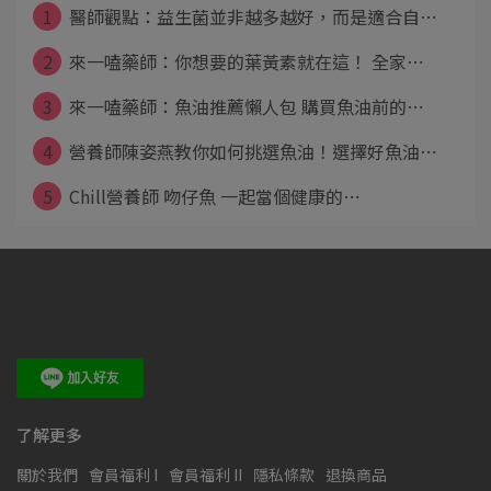
1
醫師觀點：益生菌並非越多越好，而是適合自⋯
2
來一嗑藥師：你想要的葉黃素就在這！ 全家⋯
3
來一嗑藥師：魚油推薦懶人包 購買魚油前的⋯
4
營養師陳姿燕教你如何挑選魚油！選擇好魚油⋯
5
Chill營養師 吻仔魚 一起當個健康的⋯
了解更多
關於我們
會員福利 I
會員福利 II
隱私條款
退換商品