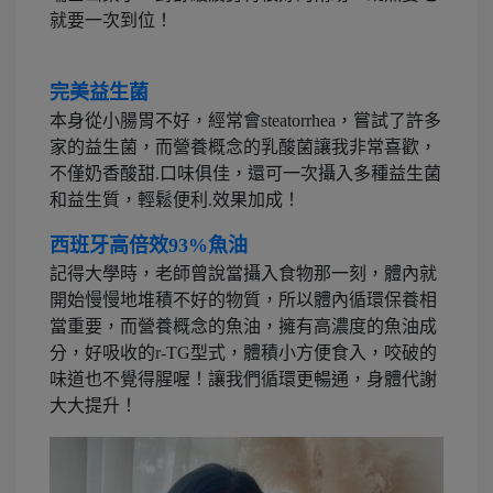
就要一次到位！
完美益生菌
本身從小腸胃不好，經常會steatorrhea，嘗試了許多
家的益生菌，而營養概念的乳酸菌讓我非常喜歡，
不僅奶香酸甜.口味俱佳，還可一次攝入多種益生菌
和益生質，輕鬆便利.效果加成！
西班牙高倍效93%魚油
記得大學時，老師曾說當攝入食物那一刻，體內就
開始慢慢地堆積不好的物質，所以體內循環保養相
當重要，而營養概念的魚油，擁有高濃度的魚油成
分，好吸收的r-TG型式，體積小方便食入，咬破的
味道也不覺得腥喔！讓我們循環更暢通，身體代謝
大大提升！