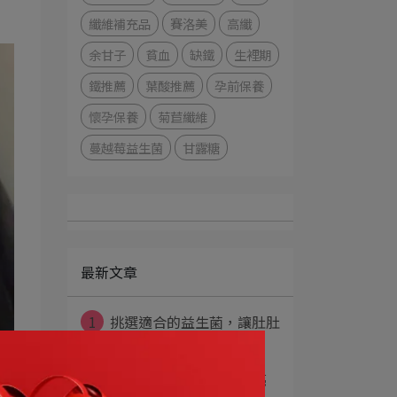
纖維補充品
賽洛美
高纖
余甘子
貧血
缺鐵
生裡期
鐵推薦
葉酸推薦
孕前保養
懷孕保養
菊苣纖維
蔓越莓益生菌
甘露糖
最新文章
1
挑選適合的益生菌，讓肚肚
清除隊開TURB⋯
2
Fiber Up賽洛美高纖透亮