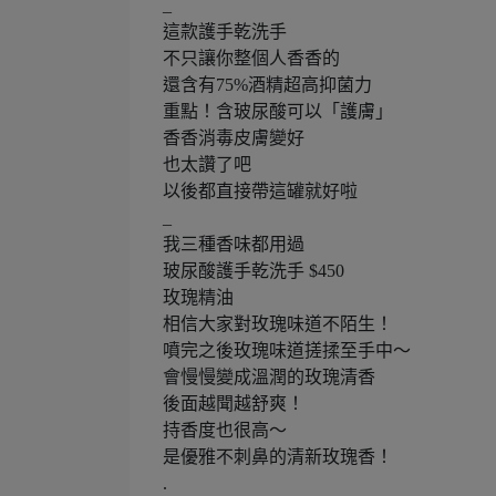
_
這款護手乾洗手
不只讓你整個人香香的
還含有75%酒精超高抑菌力
重點！含玻尿酸可以「護膚」
香香消毒皮膚變好
也太讚了吧
以後都直接帶這罐就好啦
_
我三種香味都用過
玻尿酸護手乾洗手 $450
玫瑰精油
相信大家對玫瑰味道不陌生！
噴完之後玫瑰味道搓揉至手中～
會慢慢變成溫潤的玫瑰清香
後面越聞越舒爽！
持香度也很高～
是優雅不刺鼻的清新玫瑰香！
.