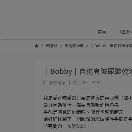
首頁
《全系
部落格
部落客推薦
｜Bobby｜自從有玻尿
｜Bobby｜自從有玻尿酸乾
營養概念
2023-02-03
我是愛香味愛到只要是會臭的東西幾乎都
最近因為疫情，都要長期噴酒精消毒⋯
手都是刺鼻的酒精味、膚質也越來越差
還好好找到了一個超讚的玻尿酸護手乾洗
所有問題一次解決耶！