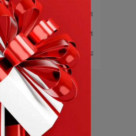
飲 升級進⋯
3
| 焗烤白玉 | 蔓越莓益生菌
讓自己從內⋯
4
| 焗烤白玉 | 賽洛美高纖透
亮飲兼顧內⋯
5
| 雪莉 Shelly | 工作燒腦型
想⋯