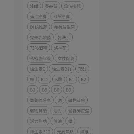
沐纖
蔓越莓
魚油推薦
藻油推薦
EPA推薦
DHA推薦
完美益生菌
完美乳酸菌
乾洗手
75%酒精
洛神花
私密處保養
女性保養
維生素E
維生素B群
葉酸
鋅
B12
B群
B1
B2
B3
B5
B6
B9
營養師分享
硒
礦物質鋅
礦物質硒
活力
營養師首選
活力焦點
藻油
鐵
維生素B12
元氣焦點
纖維