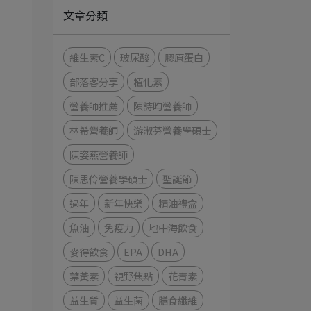
文章分類
維生素C
玻尿酸
膠原蛋白
部落客分享
植化素
營養師推薦
陳詩昀營養師
林希營養師
游淑芬營養學碩士
陳姿燕營養師
陳思伶營養學碩士
聖誕節
過年
新年快樂
精油禮盒
魚油
免疫力
地中海飲食
麥得飲食
EPA
DHA
葉黃素
視野焦點
花青素
益生質
益生菌
膳食纖維