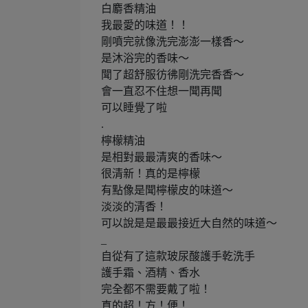
白麝香精油
我最愛的味道！！
剛噴完就像洗完澎澎一樣香～
是沐浴完的香味～
聞了超舒服彷彿剛洗完香香～
會一直忍不住想一聞再聞
可以睡覺了啦
.
檸檬精油
是相對最最清爽的香味～
很清新！真的是檸檬
有點像是聞檸檬皮的味道～
淡淡的清香！
可以說是是最最接近大自然的味道～
_
自從有了這款玻尿酸護手乾洗手
護手霜、酒精、香水
完全都不需要戴了啦！
真的超！方！便！