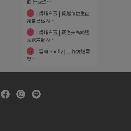
飲 升級進⋯
3
| 焗烤白玉 | 蔓越莓益生菌
讓自己從內⋯
4
| 焗烤白玉 | 賽洛美高纖透
亮飲兼顧內⋯
5
| 雪莉 Shelly | 工作燒腦型
想⋯