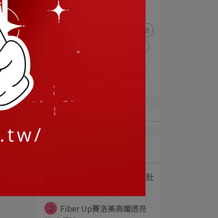
纖維補充品
賽洛美
高纖
余甘子
貧血
缺鐵
生裡期
鐵推薦
葉酸推薦
孕前保養
懷孕保養
菊苣纖維
蔓越莓益生菌
甘露糖
最新文章
1
挑選適合的益生菌，讓肚肚
清除隊開TURB⋯
2
Fiber Up賽洛美高纖透亮