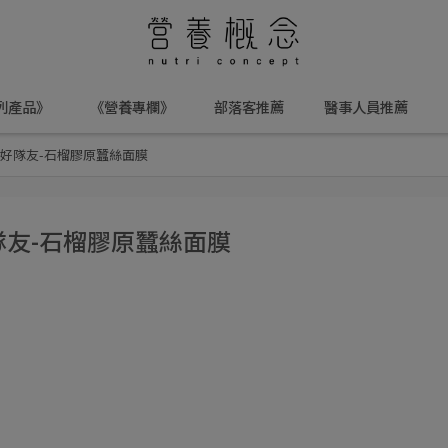
列產品》
《營養專欄》
部落客推薦
醫事人員推薦
佳好隊友-石榴膠原蠶絲面膜
隊友-石榴膠原蠶絲面膜
！