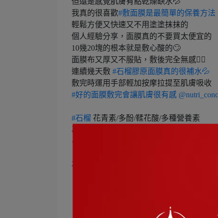
但還是感覺肌膚有點乾燥缺水💦
我真的很喜歡
#敷面膜是最簡單的保養方法
輕鬆方便又快速又不用塗塗抹抹的
個人經驗分享，面膜真的不要買太便宜的
10幾20塊的根本就是敷心酸的🙄
面膜布又厚又不服貼，敷後完全無感😮‍💨
連續幾天敷
#石榴膠原面膜真的很補水💦
敷完時運用手部輕加按摩拉提至肌膚吸收
#好的面膜敷完會讓肌膚很有感
@nutri_conc
#石榴
花青素/多酚/鞣花酸/多種營養素
再加上95% 高潤澤玻尿酸
✔美顏 ✔水潤 ✔亮白 ✔彈力 ✔舒緩
石榴膠原面膜//女性專屬紅寶石🔗
🔹精選各大美麗聖品來源
🔹頂級蠶絲面膜布