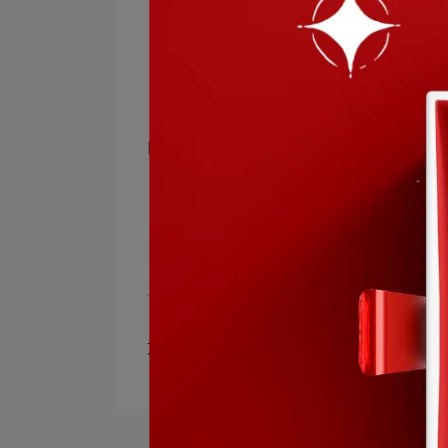
🔹西班牙石榴萃取
🔹分子玻尿酸
🔹六胜肽
🔹布列塔尼海泉水
🔹九大植物精萃
內外保養交給「營養概念」
@nutri_concept
>>更多分享：
Qi
文章分類
維生素C
玻尿酸