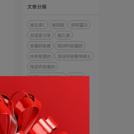
文章分類
維生素C
玻尿酸
膠原蛋白
部落客分享
植化素
營養師推薦
陳詩昀營養師
林希營養師
游淑芬營養學碩士
陳姿燕營養師
陳思伶營養學碩士
聖誕節
過年
新年快樂
精油禮盒
魚油
免疫力
地中海飲食
麥得飲食
EPA
DHA
葉黃素
視野焦點
花青素
益生質
益生菌
膳食纖維