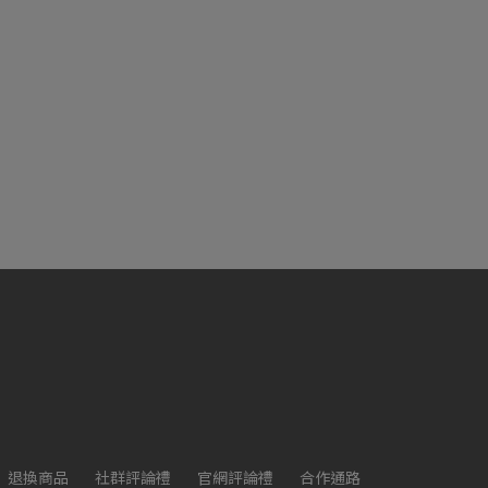
退換商品
社群評論禮
官網評論禮
合作通路