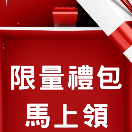
官網🔗
u小妹✨Qiu媽-4寶媽的日常✨育兒/親子/穿搭
膠原蛋白
部落客分享
植化素