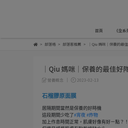
首頁
《全系
部落格
部落客推薦
｜Qiu 媽咪｜保養的最
｜Qiu 媽咪｜保養的最佳好
營養概念
2023-02-13
石榴膠原面膜
居隔期間當然是保養的好時機
這段期間少吃了
#宵夜
#炸物
加上作息時間正常，肌膚好像有好ㄧ點？