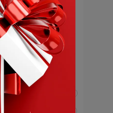
沐纖
蔓越莓
魚油推薦
藻油推薦
EPA推薦
DHA推薦
完美益生菌
完美乳酸菌
乾洗手
75%酒精
洛神花
私密處保養
女性保養
維生素E
維生素B群
葉酸
鋅
B12
B群
B1
B2
B3
B5
B6
B9
營養師分享
硒
礦物質鋅
礦物質硒
活力
營養師首選
活力焦點
藻油
鐵
維生素B12
元氣焦點
纖維