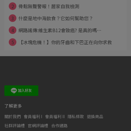
2
骨鬆無聲警報！居家自我檢測
3
什麼是地中海飲食？它如何幫助您？
4
網路謠傳:維生素B12會致癌? 是真的嗎⋯
5
【冰塊危機！】你的牙齒和下巴正在向你求救
了解更多
關於我們
會員福利 I
會員福利 II
隱私條款
退換商品
社群評論禮
官網評論禮
合作通路