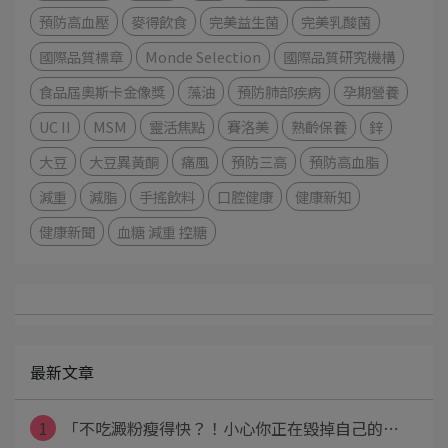
預防高血壓
麥得飲食
完美益生菌
完美乳酸菌
國際品質標章
Monde Selection
國際品質研究機構
食品屆奧斯卡金像獎
藻油
預防肺部疾病
孕期營養
UC II
MSM
靈活焦點
賽洛美
熟齡保養
鋅
大豆
大豆異黃酮
痛風
預防三高
預防高血脂
減重
減脂
手搖飲料
口腔健康
健康新知
健康新聞
血糖 減重 控糖
最新文章
1
「不吃澱粉瘦得快？！小心你正在毀掉自己的⋯