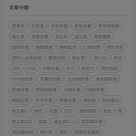
文章分類
葉黃素
花青素
女性保養
男性保養
老年期營養
植化素
孩童保養
益生質
益生菌
膳食纖維
關節保養
運動營養
藥物濫用
心理健康
預防失智
預防心血管疾病
體重控制
維生素C
肌少症
魚油
EPA
DHA
孕期保養
水分
免疫力
預防癌症
地中海飲食
多囊性卵巢
生理期保養
更年期保養
肌膚保養
青春期營養
牙齒保養
睡眠營養
睡眠品質
秋冬保養
春夏保養
玻尿酸
膠原蛋白
維生素E
納豆
紅麴
Q10
植物固醇
貧血
鐵
維生素B群
葉酸
維生素B12
懷孕期保養
預防糖尿病
端午節
確診
陳姿燕營養師