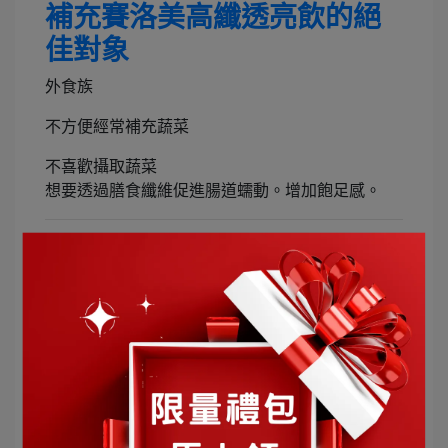
補充賽洛美高纖透亮飲的絕
佳對象
外食族
不方便經常補充蔬菜
不喜歡攝取蔬菜
想要透過膳食纖維促進腸道蠕動。增加飽足感。
Q:哪裡可以買到營養概念
賽洛美高纖透亮飲
呢？
《官網》
：可累積會員點數、會員升級、會員生日
禮，好評再送購物金
《DCARD》
：不限金額免運費，好評再送購物金
《LINE禮物》
：自用、送禮皆方便
《Pinkoi》
：經典、文創、新平台