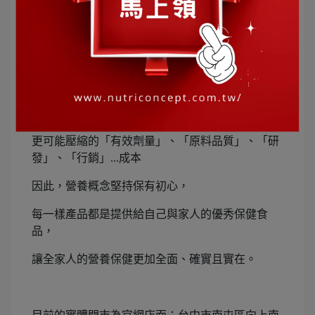
《大樹》
：國民信賴線上藥局
Q:藥妝店、大賣場的實體門市可以買到嗎？
市面上實體賣場上架費至少需要50%以上的售價，
售價一旦提高抽成費用，市售品牌除了提高售價，
更可能壓縮的「有效劑量」、「原料品質」、「研
發」、「行銷」...成本
因此，營養概念堅持保有初心，
每一樣產品都是提供給自己與家人的優秀保健食
品，
讓全家人的營養保健更加全面、確實且實在。